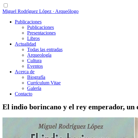
Miguel Rodríguez López · Arqueólogo
Publicaciones
Publicaciones
Presentaciones
Libros
Actualidad
Todas las entradas
Arqueología
Cultura
Eventos
Acerca de
Biografía
Currículum Vitae
Galería
Contacto
El indio borincano y el rey emperador, un 