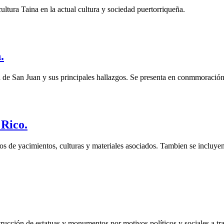
ultura Taina en la actual cultura y sociedad puertorriqueña.
.
ta de San Juan y sus principales hallazgos. Se presenta en conmmoración 
 Rico.
os de yacimientos, culturas y materiales asociados. Tambien se incluy
ucción de estatuas y monumentos por motivos políticos y sociales a trav