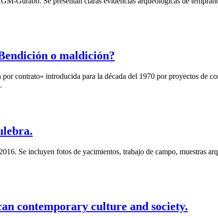
GM-Gurabo. Se presentan claras evidencias arqueológicas de temprano
Bendición o maldición?
a por contrato» introducida para la década del 1970 por proyectos de c
.
ulebra.
2016. Se incluyen fotos de yacimientos, trabajo de campo, muestras arqu
can contemporary culture and society.