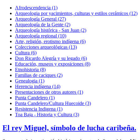
Afrodescendencia (1)
Arqueologia por yacimientos, culturas y estilos cerámicos (12)
Arqueología General (27)
Arqueología de la Gente (2)
Arqueología histórica - San Juan (2)
Arqueología regional (10)
Arte, religión, erotismo indígena (6)
Colecciones arqueológicas (13)
Cultura (6)
Don Ricardo Alegría y su legado (6)
Educación, museos y exposiciones (8)
Etnohistoria (8)
Familias de caciques (2)
Genealogia (1)
Herencia indígena (14)
Presentaciones de otros autores (1)
Punta Candelero (1)
Punta Candelero/Cultura Huecoide (3)
Resistencia Indigena (1)
Toa Baja - Historia y Cultura (3)
El rey Miguel, símbolo de lucha caribeña.