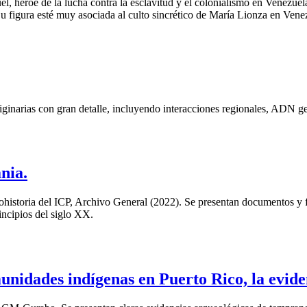
iguel, héroe de la lucha contra la esclavitud y el colonialismo en Venezu
u figura esté muy asociada al culto sincrético de María Lionza en Vene
ginarias con gran detalle, incluyendo interacciones regionales, ADN gené
nia.
historia del ICP, Archivo General (2022). Se presentan documentos y f
incipios del siglo XX.
nidades indígenas en Puerto Rico, la evide