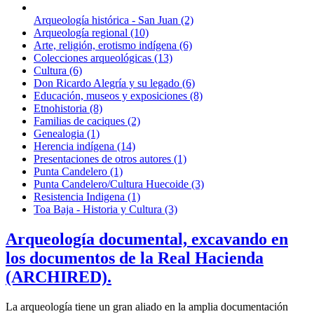
Arqueología histórica - San Juan (2)
Arqueología regional (10)
Arte, religión, erotismo indígena (6)
Colecciones arqueológicas (13)
Cultura (6)
Don Ricardo Alegría y su legado (6)
Educación, museos y exposiciones (8)
Etnohistoria (8)
Familias de caciques (2)
Genealogia (1)
Herencia indígena (14)
Presentaciones de otros autores (1)
Punta Candelero (1)
Punta Candelero/Cultura Huecoide (3)
Resistencia Indigena (1)
Toa Baja - Historia y Cultura (3)
Arqueología documental, excavando en
los documentos de la Real Hacienda
(ARCHIRED).
La arqueología tiene un gran aliado en la amplia documentación