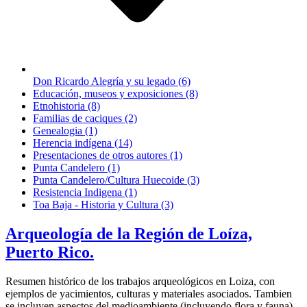
Don Ricardo Alegría y su legado (6)
Educación, museos y exposiciones (8)
Etnohistoria (8)
Familias de caciques (2)
Genealogia (1)
Herencia indígena (14)
Presentaciones de otros autores (1)
Punta Candelero (1)
Punta Candelero/Cultura Huecoide (3)
Resistencia Indigena (1)
Toa Baja - Historia y Cultura (3)
Arqueología de la Región de Loíza,
Puerto Rico.
Resumen histórico de los trabajos arqueológicos en Loiza, con
ejemplos de yacimientos, culturas y materiales asociados. Tambien
se incluyen aspectos del medioambiente (incluyendo flora y fauna)