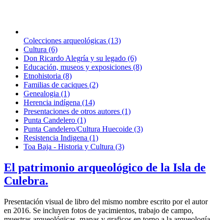
Colecciones arqueológicas (13)
Cultura (6)
Don Ricardo Alegría y su legado (6)
Educación, museos y exposiciones (8)
Etnohistoria (8)
Familias de caciques (2)
Genealogia (1)
Herencia indígena (14)
Presentaciones de otros autores (1)
Punta Candelero (1)
Punta Candelero/Cultura Huecoide (3)
Resistencia Indigena (1)
Toa Baja - Historia y Cultura (3)
El patrimonio arqueológico de la Isla de
Culebra.
Presentación visual de libro del mismo nombre escrito por el autor
en 2016. Se incluyen fotos de yacimientos, trabajo de campo,
muestras arqueológicas, mapas y graficos en torno a la arqueología