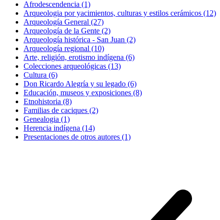
Afrodescendencia (1)
Arqueologia por yacimientos, culturas y estilos cerámicos (12)
Arqueología General (27)
Arqueología de la Gente (2)
Arqueología histórica - San Juan (2)
Arqueología regional (10)
Arte, religión, erotismo indígena (6)
Colecciones arqueológicas (13)
Cultura (6)
Don Ricardo Alegría y su legado (6)
Educación, museos y exposiciones (8)
Etnohistoria (8)
Familias de caciques (2)
Genealogia (1)
Herencia indígena (14)
Presentaciones de otros autores (1)